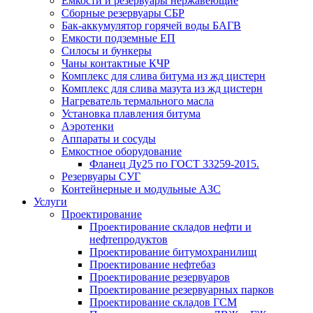
Емкости и резервуары нержавеющие
Сборные резервуары СБР
Бак-аккумулятор горячей воды БАГВ
Емкости подземные ЕП
Силосы и бункеры
Чаны контактные КЧР
Комплекс для слива битума из жд цистерн
Комплекс для слива мазута из жд цистерн
Нагреватель термального масла
Установка плавления битума
Аэротенки
Аппараты и сосуды
Емкостное оборудование
Фланец Ду25 по ГОСТ 33259-2015.
Резервуары СУГ
Контейнерные и модульные АЗС
Услуги
Проектирование
Проектирование складов нефти и
нефтепродуктов
Проектирование битумохранилищ
Проектирование нефтебаз
Проектирование резервуаров
Проектирование резервуарных парков
Проектирование складов ГСМ