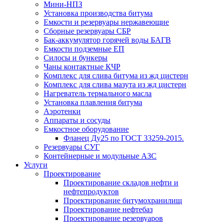
Мини-НПЗ
Установка производства битума
Емкости и резервуары нержавеющие
Сборные резервуары СБР
Бак-аккумулятор горячей воды БАГВ
Емкости подземные ЕП
Силосы и бункеры
Чаны контактные КЧР
Комплекс для слива битума из жд цистерн
Комплекс для слива мазута из жд цистерн
Нагреватель термального масла
Установка плавления битума
Аэротенки
Аппараты и сосуды
Емкостное оборудование
Фланец Ду25 по ГОСТ 33259-2015.
Резервуары СУГ
Контейнерные и модульные АЗС
Услуги
Проектирование
Проектирование складов нефти и
нефтепродуктов
Проектирование битумохранилищ
Проектирование нефтебаз
Проектирование резервуаров