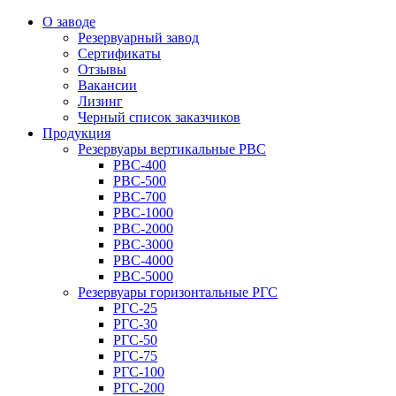
О заводе
Резервуарный завод
Сертификаты
Отзывы
Вакансии
Лизинг
Черный список заказчиков
Продукция
Резервуары вертикальные РВС
РВС-400
РВС-500
РВС-700
РВС-1000
РВС-2000
РВС-3000
РВС-4000
РВС-5000
Резервуары горизонтальные РГС
РГС-25
РГС-30
РГС-50
РГС-75
РГС-100
РГС-200