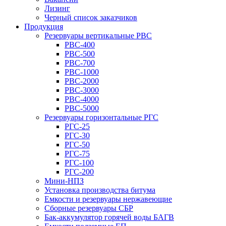
Лизинг
Черный список заказчиков
Продукция
Резервуары вертикальные РВС
РВС-400
РВС-500
РВС-700
РВС-1000
РВС-2000
РВС-3000
РВС-4000
РВС-5000
Резервуары горизонтальные РГС
РГС-25
РГС-30
РГС-50
РГС-75
РГС-100
РГС-200
Мини-НПЗ
Установка производства битума
Емкости и резервуары нержавеющие
Сборные резервуары СБР
Бак-аккумулятор горячей воды БАГВ