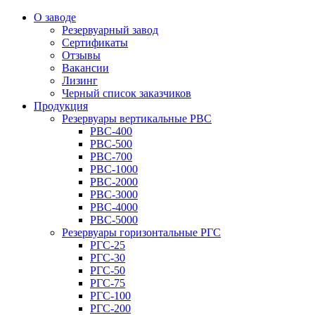
О заводе
Резервуарный завод
Сертификаты
Отзывы
Вакансии
Лизинг
Черный список заказчиков
Продукция
Резервуары вертикальные РВС
РВС-400
РВС-500
РВС-700
РВС-1000
РВС-2000
РВС-3000
РВС-4000
РВС-5000
Резервуары горизонтальные РГС
РГС-25
РГС-30
РГС-50
РГС-75
РГС-100
РГС-200