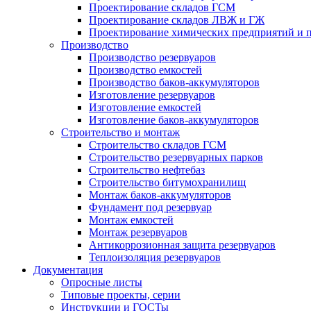
Проектирование складов ГСМ
Проектирование складов ЛВЖ и ГЖ
Проектирование химических предприятий и 
Производство
Производство резервуаров
Производство емкостей
Производство баков-аккумуляторов
Изготовление резервуаров
Изготовление емкостей
Изготовление баков-аккумуляторов
Строительство и монтаж
Строительство складов ГСМ
Строительство резервуарных парков
Строительство нефтебаз
Строительство битумохранилищ
Монтаж баков-аккумуляторов
Фундамент под резервуар
Монтаж емкостей
Монтаж резервуаров
Антикоррозионная защита резервуаров
Теплоизоляция резервуаров
Документация
Опросные листы
Типовые проекты, серии
Инструкции и ГОСТы