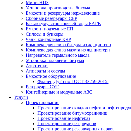
Мини-НПЗ
Установка производства битума
Емкости и резервуары нержавеющие
Сборные резервуары СБР
Бак-аккумулятор горячей воды БАГВ
Емкости подземные ЕП
Силосы и бункеры
Чаны контактные КЧР
Комплекс для слива битума из жд цистерн
Комплекс для слива мазута из жд цистерн
Нагреватель термального масла
Установка плавления битума
Аэротенки
Аппараты и сосуды
Емкостное оборудование
Фланец Ду25 по ГОСТ 33259-2015.
Резервуары СУГ
Контейнерные и модульные АЗС
Услуги
Проектирование
Проектирование складов нефти и нефтепроду
Проектирование битумохранилищ
Проектирование нефтебаз
Проектирование резервуаров
Проектирование резервуарных парков