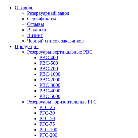
О заводе
Резервуарный завод
Сертификаты
Отзывы
Вакансии
Лизинг
Черный список заказчиков
Продукция
Резервуары вертикальные РВС
РВС-400
РВС-500
РВС-700
РВС-1000
РВС-2000
РВС-3000
РВС-4000
РВС-5000
Резервуары горизонтальные РГС
РГС-25
РГС-30
РГС-50
РГС-75
РГС-100
РГС-200