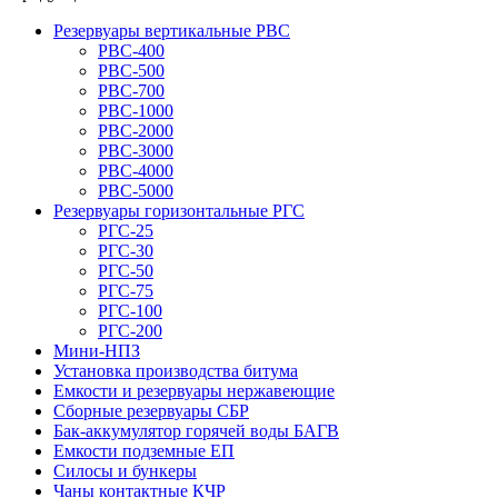
Резервуары вертикальные РВС
РВС-400
РВС-500
РВС-700
РВС-1000
РВС-2000
РВС-3000
РВС-4000
РВС-5000
Резервуары горизонтальные РГС
РГС-25
РГС-30
РГС-50
РГС-75
РГС-100
РГС-200
Мини-НПЗ
Установка производства битума
Емкости и резервуары нержавеющие
Сборные резервуары СБР
Бак-аккумулятор горячей воды БАГВ
Емкости подземные ЕП
Силосы и бункеры
Чаны контактные КЧР