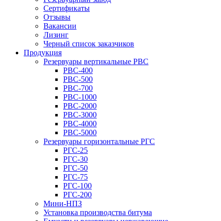
Сертификаты
Отзывы
Вакансии
Лизинг
Черный список заказчиков
Продукция
Резервуары вертикальные РВС
РВС-400
РВС-500
РВС-700
РВС-1000
РВС-2000
РВС-3000
РВС-4000
РВС-5000
Резервуары горизонтальные РГС
РГС-25
РГС-30
РГС-50
РГС-75
РГС-100
РГС-200
Мини-НПЗ
Установка производства битума