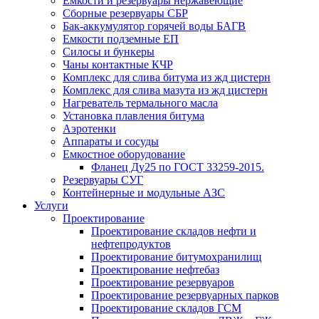
Емкости и резервуары нержавеющие
Сборные резервуары СБР
Бак-аккумулятор горячей воды БАГВ
Емкости подземные ЕП
Силосы и бункеры
Чаны контактные КЧР
Комплекс для слива битума из жд цистерн
Комплекс для слива мазута из жд цистерн
Нагреватель термального масла
Установка плавления битума
Аэротенки
Аппараты и сосуды
Емкостное оборудование
Фланец Ду25 по ГОСТ 33259-2015.
Резервуары СУГ
Контейнерные и модульные АЗС
Услуги
Проектирование
Проектирование складов нефти и
нефтепродуктов
Проектирование битумохранилищ
Проектирование нефтебаз
Проектирование резервуаров
Проектирование резервуарных парков
Проектирование складов ГСМ