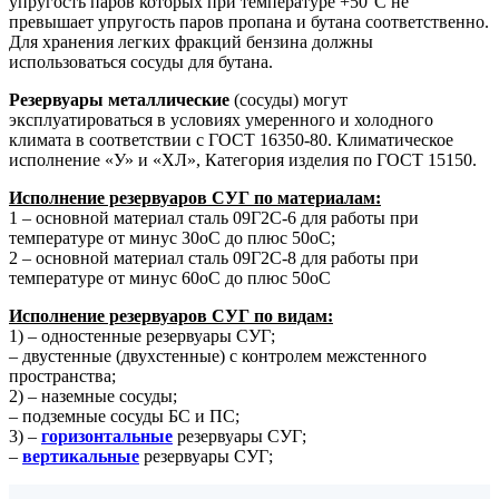
упругость паров которых при температуре +50°С не
превышает упругость паров пропана и бутана соответственно.
Для хранения легких фракций бензина должны
использоваться сосуды для бутана.
Резервуары металлические
(сосуды) могут
эксплуатироваться в условиях умеренного и холодного
климата в соответствии с ГОСТ 16350-80. Климатическое
исполнение «У» и «ХЛ», Категория изделия по ГОСТ 15150.
Исполнение резервуаров СУГ по материалам:
1 – основной материал сталь 09Г2С-6 для работы при
температуре от минус 30oС до плюс 50oС;
2 – основной материал сталь 09Г2С-8 для работы при
температуре от минус 60oС до плюс 50oС
Исполнение резервуаров СУГ по видам:
1) – одностенные резервуары СУГ;
– двустенные (двухстенные) с контролем межстенного
пространства;
2) – наземные сосуды;
– подземные сосуды БС и ПС;
3) –
горизонтальные
резервуары СУГ;
–
вертикальные
резервуары СУГ;