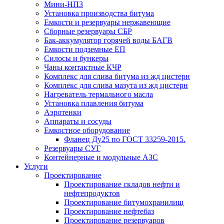
Мини-НПЗ
Установка производства битума
Емкости и резервуары нержавеющие
Сборные резервуары СБР
Бак-аккумулятор горячей воды БАГВ
Емкости подземные ЕП
Силосы и бункеры
Чаны контактные КЧР
Комплекс для слива битума из жд цистерн
Комплекс для слива мазута из жд цистерн
Нагреватель термального масла
Установка плавления битума
Аэротенки
Аппараты и сосуды
Емкостное оборудование
Фланец Ду25 по ГОСТ 33259-2015.
Резервуары СУГ
Контейнерные и модульные АЗС
Услуги
Проектирование
Проектирование складов нефти и
нефтепродуктов
Проектирование битумохранилищ
Проектирование нефтебаз
Проектирование резервуаров