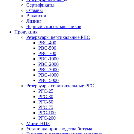
Сертификаты
Отзывы
Вакансии
Лизинг
Черный список заказчиков
Продукция
Резервуары вертикальные РВС
РВС-400
РВС-500
РВС-700
РВС-1000
РВС-2000
РВС-3000
РВС-4000
РВС-5000
Резервуары горизонтальные РГС
РГС-25
РГС-30
РГС-50
РГС-75
РГС-100
РГС-200
Мини-НПЗ
Установка производства битума