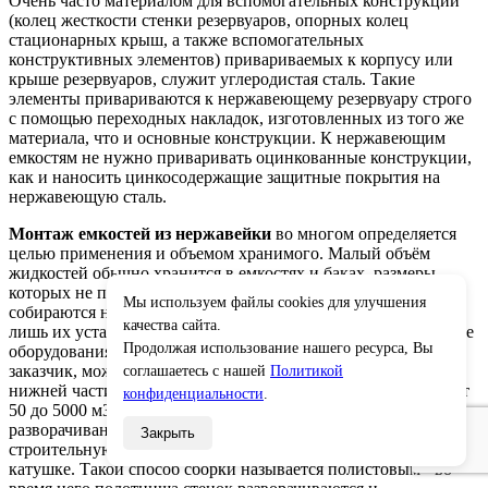
Очень часто материалом для вспомогательных конструкций
(колец жесткости стенки резервуаров, опорных колец
стационарных крыш, а также вспомогательных
конструктивных элементов) привариваемых к корпусу или
крыше резервуаров, служит углеродистая сталь. Такие
элементы привариваются к нержавеющему резервуару строго
с помощью переходных накладок, изготовленных из того же
материала, что и основные конструкции. К нержавеющим
емкостям не нужно приваривать оцинкованные конструкции,
как и наносить цинкосодержащие защитные покрытия на
нержавеющую сталь.
Монтаж емкостей из нержавейки
во многом определяется
целью применения и объемом хранимого. Малый объём
жидкостей обычно хранится в емкостях и баках, размеры
которых не превышают 100 м3, такие резервуары полностью
Мы используем файлы cookies для улучшения
собираются на заводе, на месте эксплуатации производятся
×
качества сайта.
лишь их установка и подключение ко всей остальной цепочке
Продолжая использование нашего ресурса, Вы
оборудования. Крыша таких объектов, если того пожелает
заказчик, может иметь конусообразную форму с опорами в
соглашаетесь с нашей
Политикой
нижней части корпуса. Монтаж более объёмных ёмкостей (от
конфиденциальности
.
50 до 5000 м3) производится путём поэтапного
разворачивания полотнищ стенок и днища, доставленных на
Закрыть
строительную площадку в виде рулонов на технологической
катушке. Такой способ сборки называется полистовым - во