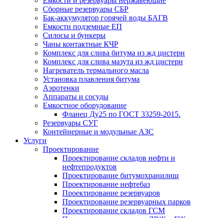
Емкости и резервуары нержавеющие
Сборные резервуары СБР
Бак-аккумулятор горячей воды БАГВ
Емкости подземные ЕП
Силосы и бункеры
Чаны контактные КЧР
Комплекс для слива битума из жд цистерн
Комплекс для слива мазута из жд цистерн
Нагреватель термального масла
Установка плавления битума
Аэротенки
Аппараты и сосуды
Емкостное оборудование
Фланец Ду25 по ГОСТ 33259-2015.
Резервуары СУГ
Контейнерные и модульные АЗС
Услуги
Проектирование
Проектирование складов нефти и
нефтепродуктов
Проектирование битумохранилищ
Проектирование нефтебаз
Проектирование резервуаров
Проектирование резервуарных парков
Проектирование складов ГСМ