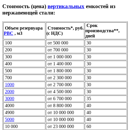
Стоимость (цена)
вертикальных
емкостей из
нержавеющей стали:
Срок
Объем резервуара
Стоимость*, руб.
производства**,
РВС
, м3
(с НДС)
дней
100
от 500 000
30
200
от 700 000
30
300
от 1 000 000
30
400
от 1 400 000
30
500
от 1 800 000
30
700
от 2 300 000
30
1000
от 2 700 000
30
2000
от 4 500 000
30
3000
от 6 700 000
35
4000
от 8 800 000
40
4900
от 10 000 000
40
5000
от 10 000 000
40
10 000
от 23 000 000
60