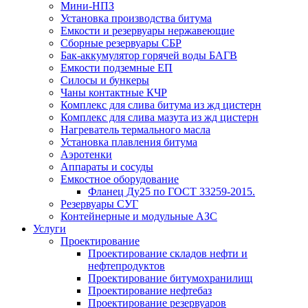
Мини-НПЗ
Установка производства битума
Емкости и резервуары нержавеющие
Сборные резервуары СБР
Бак-аккумулятор горячей воды БАГВ
Емкости подземные ЕП
Силосы и бункеры
Чаны контактные КЧР
Комплекс для слива битума из жд цистерн
Комплекс для слива мазута из жд цистерн
Нагреватель термального масла
Установка плавления битума
Аэротенки
Аппараты и сосуды
Емкостное оборудование
Фланец Ду25 по ГОСТ 33259-2015.
Резервуары СУГ
Контейнерные и модульные АЗС
Услуги
Проектирование
Проектирование складов нефти и
нефтепродуктов
Проектирование битумохранилищ
Проектирование нефтебаз
Проектирование резервуаров