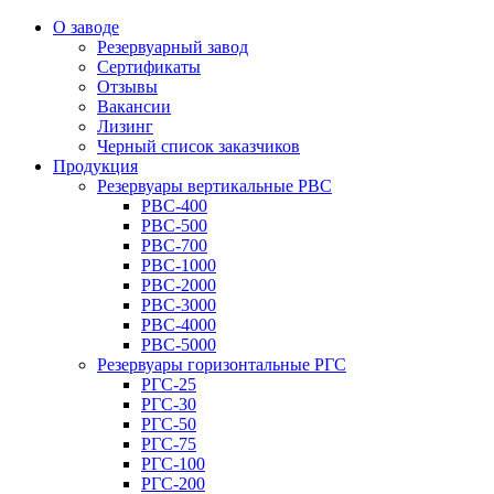
О заводе
Резервуарный завод
Сертификаты
Отзывы
Вакансии
Лизинг
Черный список заказчиков
Продукция
Резервуары вертикальные РВС
РВС-400
РВС-500
РВС-700
РВС-1000
РВС-2000
РВС-3000
РВС-4000
РВС-5000
Резервуары горизонтальные РГС
РГС-25
РГС-30
РГС-50
РГС-75
РГС-100
РГС-200