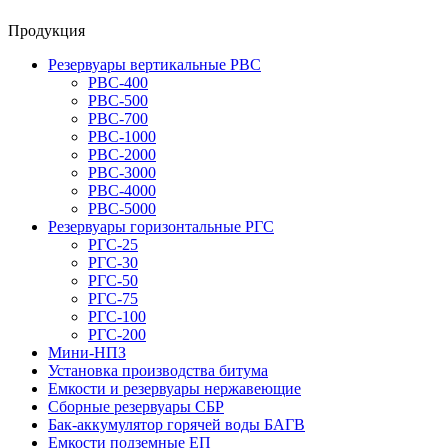
Продукция
Резервуары вертикальные РВС
РВС-400
РВС-500
РВС-700
РВС-1000
РВС-2000
РВС-3000
РВС-4000
РВС-5000
Резервуары горизонтальные РГС
РГС-25
РГС-30
РГС-50
РГС-75
РГС-100
РГС-200
Мини-НПЗ
Установка производства битума
Емкости и резервуары нержавеющие
Сборные резервуары СБР
Бак-аккумулятор горячей воды БАГВ
Емкости подземные ЕП