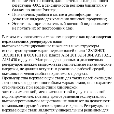
внешние стенки такого, даже не теплоизолированного
резервуара -60С, а сейсмичность региона близится к 9
баллам по шкале Рихтера;
Гигиеничны, удобны в мытье и дезинфекции - что
делает их лидером для хранения пищевой продукции;
Эстетичны - привлекательный внешний вид позволяет
не прятать их от посторонних глаз;
В таком технологически сложном процессе как
производство
нержавеющих резервуаров
наши
высококвалифицированные инженеры и конструкторы
используют лучшие марки нержавеющей стали 12Х18Н9Т,
10Х18Н10Т и 08Х18Н10Т класса AISI 201, AISI 304, AISI 321,
AISI 430 и другие. Материал для прочных и долговечных
резервуаров должен выдерживать значительные механические
нагрузки, не должен вступать в реакцию с рабочей средой,
окисляясь и меняя свойства хранимого продукта.
Преимущества нержавеющей стали для таких целей очевидны
- относясь к коррозионностойким маркам стали, она сохраняет
стабильность при воздействии химической,
электрохимической, межкристаллитной и других коррозий
под напряжением, поэтому долговременная эксплуатация с
высокоагрессивными веществами не повлияет на целостность
металлоконструкций стенки, днища и крыши. Резервуары из
нержавеющей стали являются универсальным решением для