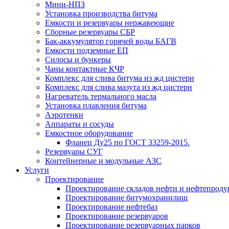
Мини-НПЗ
Установка производства битума
Емкости и резервуары нержавеющие
Сборные резервуары СБР
Бак-аккумулятор горячей воды БАГВ
Емкости подземные ЕП
Силосы и бункеры
Чаны контактные КЧР
Комплекс для слива битума из жд цистерн
Комплекс для слива мазута из жд цистерн
Нагреватель термального масла
Установка плавления битума
Аэротенки
Аппараты и сосуды
Емкостное оборудование
Фланец Ду25 по ГОСТ 33259-2015.
Резервуары СУГ
Контейнерные и модульные АЗС
Услуги
Проектирование
Проектирование складов нефти и нефтепроду
Проектирование битумохранилищ
Проектирование нефтебаз
Проектирование резервуаров
Проектирование резервуарных парков