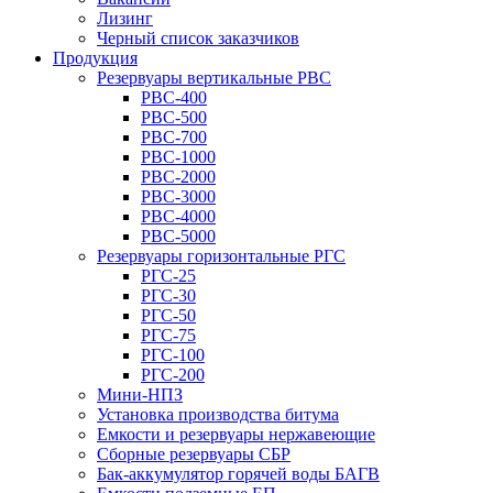
Лизинг
Черный список заказчиков
Продукция
Резервуары вертикальные РВС
РВС-400
РВС-500
РВС-700
РВС-1000
РВС-2000
РВС-3000
РВС-4000
РВС-5000
Резервуары горизонтальные РГС
РГС-25
РГС-30
РГС-50
РГС-75
РГС-100
РГС-200
Мини-НПЗ
Установка производства битума
Емкости и резервуары нержавеющие
Сборные резервуары СБР
Бак-аккумулятор горячей воды БАГВ