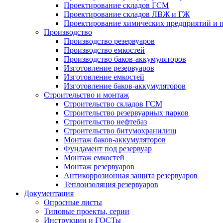
Проектирование складов ГСМ
Проектирование складов ЛВЖ и ГЖ
Проектирование химических предприятий и 
Производство
Производство резервуаров
Производство емкостей
Производство баков-аккумуляторов
Изготовление резервуаров
Изготовление емкостей
Изготовление баков-аккумуляторов
Строительство и монтаж
Строительство складов ГСМ
Строительство резервуарных парков
Строительство нефтебаз
Строительство битумохранилищ
Монтаж баков-аккумуляторов
Фундамент под резервуар
Монтаж емкостей
Монтаж резервуаров
Антикоррозионная защита резервуаров
Теплоизоляция резервуаров
Документация
Опросные листы
Типовые проекты, серии
Инструкции и ГОСТы