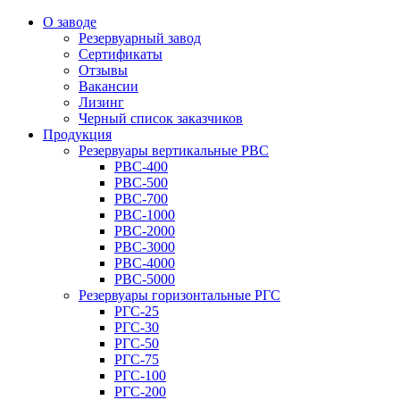
О заводе
Резервуарный завод
Сертификаты
Отзывы
Вакансии
Лизинг
Черный список заказчиков
Продукция
Резервуары вертикальные РВС
РВС-400
РВС-500
РВС-700
РВС-1000
РВС-2000
РВС-3000
РВС-4000
РВС-5000
Резервуары горизонтальные РГС
РГС-25
РГС-30
РГС-50
РГС-75
РГС-100
РГС-200