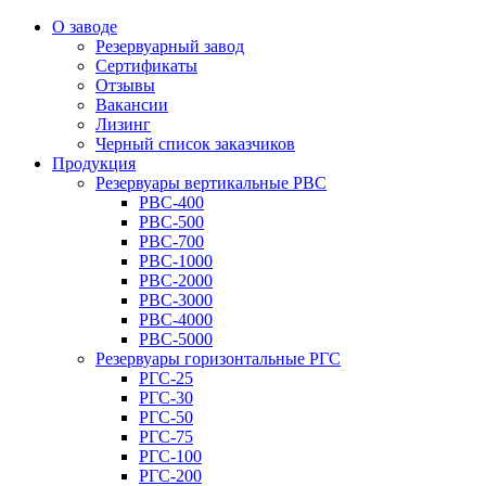
О заводе
Резервуарный завод
Сертификаты
Отзывы
Вакансии
Лизинг
Черный список заказчиков
Продукция
Резервуары вертикальные РВС
РВС-400
РВС-500
РВС-700
РВС-1000
РВС-2000
РВС-3000
РВС-4000
РВС-5000
Резервуары горизонтальные РГС
РГС-25
РГС-30
РГС-50
РГС-75
РГС-100
РГС-200