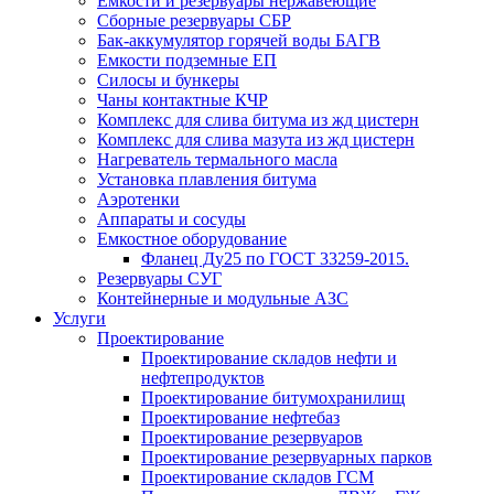
Емкости и резервуары нержавеющие
Сборные резервуары СБР
Бак-аккумулятор горячей воды БАГВ
Емкости подземные ЕП
Силосы и бункеры
Чаны контактные КЧР
Комплекс для слива битума из жд цистерн
Комплекс для слива мазута из жд цистерн
Нагреватель термального масла
Установка плавления битума
Аэротенки
Аппараты и сосуды
Емкостное оборудование
Фланец Ду25 по ГОСТ 33259-2015.
Резервуары СУГ
Контейнерные и модульные АЗС
Услуги
Проектирование
Проектирование складов нефти и
нефтепродуктов
Проектирование битумохранилищ
Проектирование нефтебаз
Проектирование резервуаров
Проектирование резервуарных парков
Проектирование складов ГСМ