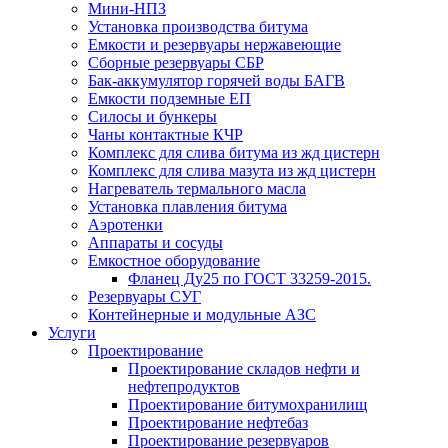
Мини-НПЗ
Установка производства битума
Емкости и резервуары нержавеющие
Сборные резервуары СБР
Бак-аккумулятор горячей воды БАГВ
Емкости подземные ЕП
Силосы и бункеры
Чаны контактные КЧР
Комплекс для слива битума из жд цистерн
Комплекс для слива мазута из жд цистерн
Нагреватель термального масла
Установка плавления битума
Аэротенки
Аппараты и сосуды
Емкостное оборудование
Фланец Ду25 по ГОСТ 33259-2015.
Резервуары СУГ
Контейнерные и модульные АЗС
Услуги
Проектирование
Проектирование складов нефти и
нефтепродуктов
Проектирование битумохранилищ
Проектирование нефтебаз
Проектирование резервуаров