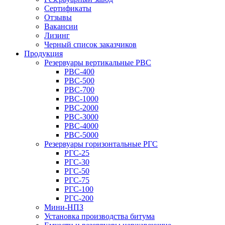
Сертификаты
Отзывы
Вакансии
Лизинг
Черный список заказчиков
Продукция
Резервуары вертикальные РВС
РВС-400
РВС-500
РВС-700
РВС-1000
РВС-2000
РВС-3000
РВС-4000
РВС-5000
Резервуары горизонтальные РГС
РГС-25
РГС-30
РГС-50
РГС-75
РГС-100
РГС-200
Мини-НПЗ
Установка производства битума