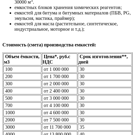
3
30000 м
.
емкостных блоков хранения химических реагентов;
емкостей для битума и битумных материалов (ПБВ, PG,
эмульсия, мастика, праймер);
емкостей для масла (растительное, синтетическое,
индустриальное, моторное и т.д.);
Стоимость (смета) производства емкостей:
Объем ёмкости,
Цена*, руб.с
Срок изготовления**,
м3
НДС
дней
100
от 1 000 000
30
200
от 1 700 000
30
300
от 2 000 000
30
400
от 2 400 000
30
500
от 3 000 000
30
700
от 4 100 000
30
1000
от 4 600 000
30
2000
от 7 500 000
30
3000
от 11 700 000
35
4000
от 13 800 000
40