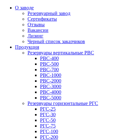
О заводе
Резервуарный завод
Сертификаты
Отзывы
Вакансии
Лизинг
Черный список заказчиков
Продукция
Резервуары вертикальные РВС
РВС-400
РВС-500
РВС-700
РВС-1000
РВС-2000
РВС-3000
РВС-4000
РВС-5000
Резервуары горизонтальные РГС
РГС-25
РГС-30
РГС-50
РГС-75
РГС-100
РГС-200