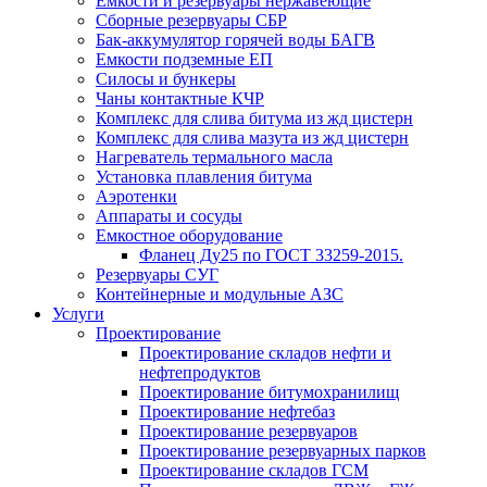
Емкости и резервуары нержавеющие
Сборные резервуары СБР
Бак-аккумулятор горячей воды БАГВ
Емкости подземные ЕП
Силосы и бункеры
Чаны контактные КЧР
Комплекс для слива битума из жд цистерн
Комплекс для слива мазута из жд цистерн
Нагреватель термального масла
Установка плавления битума
Аэротенки
Аппараты и сосуды
Емкостное оборудование
Фланец Ду25 по ГОСТ 33259-2015.
Резервуары СУГ
Контейнерные и модульные АЗС
Услуги
Проектирование
Проектирование складов нефти и
нефтепродуктов
Проектирование битумохранилищ
Проектирование нефтебаз
Проектирование резервуаров
Проектирование резервуарных парков
Проектирование складов ГСМ