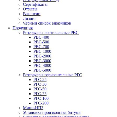
Сертификаты
Отзывы
Вакансии
Лизинг
Черный список заказчиков
Продукция
Резервуары вертикальные РВС
РВС-400
РВС-500
РВС-700
РВС-1000
РВС-2000
РВС-3000
РВС-4000
РВС-5000
Резервуары горизонтальные РГС
РГС-25
РГС-30
РГС-50
РГС-75
РГС-100
РГС-200
Мини-НПЗ
Установка производства битума