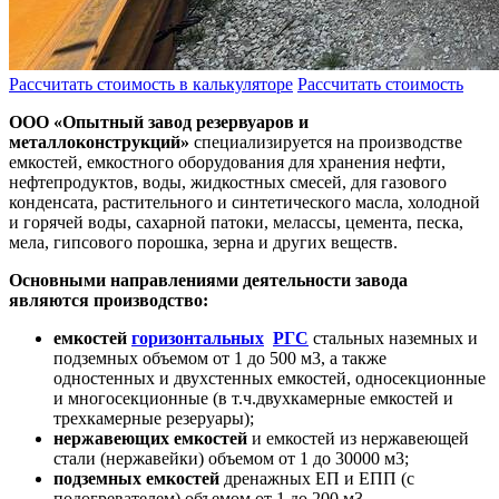
Рассчитать стоимость в калькуляторе
Рассчитать стоимость
ООО «Опытный завод резервуаров и
металлоконструкций»
специализируется на производстве
емкостей, емкостного оборудования для хранения нефти,
нефтепродуктов, воды, жидкостных смесей, для газового
конденсата, растительного и синтетического масла, холодной
и горячей воды, сахарной патоки, мелассы, цемента, песка,
мела, гипсового порошка, зерна и других веществ.
Основными направлениями деятельности завода
являются производство:
емкостей
горизонтальных
РГС
стальных наземных и
подземных объемом от 1 до 500 м3, а также
одностенных и двухстенных емкостей, односекционные
и многосекционные (в т.ч.двухкамерные емкостей и
трехкамерные резеруары);
нержавеющих емкостей
и емкостей из нержавеющей
стали (нержавейки) объемом от 1 до 30000 м3;
подземных емкостей
дренажных ЕП и ЕПП (с
подогревателем) объемом от 1 до 200 м3.