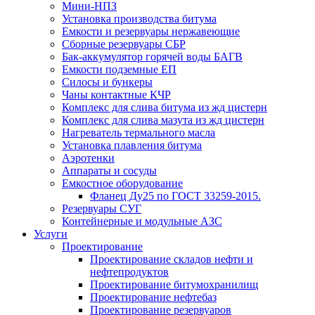
Мини-НПЗ
Установка производства битума
Емкости и резервуары нержавеющие
Сборные резервуары СБР
Бак-аккумулятор горячей воды БАГВ
Емкости подземные ЕП
Силосы и бункеры
Чаны контактные КЧР
Комплекс для слива битума из жд цистерн
Комплекс для слива мазута из жд цистерн
Нагреватель термального масла
Установка плавления битума
Аэротенки
Аппараты и сосуды
Емкостное оборудование
Фланец Ду25 по ГОСТ 33259-2015.
Резервуары СУГ
Контейнерные и модульные АЗС
Услуги
Проектирование
Проектирование складов нефти и
нефтепродуктов
Проектирование битумохранилищ
Проектирование нефтебаз
Проектирование резервуаров