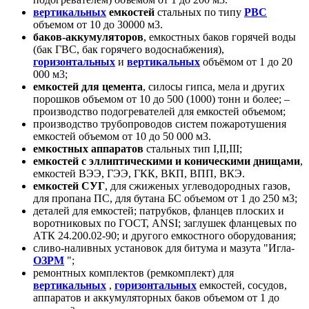
вертикальных
емкостей
стальных по типу
РВС
объемом от 10 до 30000 м3.
баков-аккумуляторов
, емкостных баков горячей воды
(бак ГВС, бак горячего водоснабжения),
горизонтальных
и
вертикальных
объёмом от 1 до 20
000 м3;
емкостей для цемента
, силосы гипса, мела и других
порошков объемом от 10 до 500 (1000) тонн и более; –
производство подогревателей для емкостей объемом;
производство трубопроводов систем пожаротушения
емкостей объемом от 10 до 50 000 м3.
емкостных аппаратов
стальных тип I,II,III;
емкостей с эллиптическими и коническими днищами
,
емкостей ВЭЭ, ГЭЭ, ГКК, ВКП, ВПП, ВКЭ.
емкостей СУГ
, для сжиженых углеводородных газов,
для пропана ПС, для бутана БС объемом от 1 до 250 м3;
деталей для емкостей; патрубков, фланцев плоских и
воротниковых по ГОСТ, ANSI; заглушек фланцевых по
АТК 24.200.02-90; и другого емкостного оборудования;
сливо-наливных установок для битума и мазута "Игла-
ОЗРМ
";
ремонтных комплектов (ремкомплект) для
вертикальных
,
горизонтальных
емкостей, сосудов,
аппаратов и аккумуляторных баков объемом от 1 до