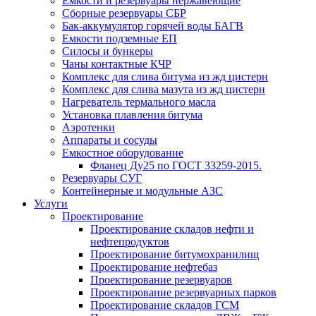
Емкости и резервуары нержавеющие
Сборные резервуары СБР
Бак-аккумулятор горячей воды БАГВ
Емкости подземные ЕП
Силосы и бункеры
Чаны контактные КЧР
Комплекс для слива битума из жд цистерн
Комплекс для слива мазута из жд цистерн
Нагреватель термального масла
Установка плавления битума
Аэротенки
Аппараты и сосуды
Емкостное оборудование
Фланец Ду25 по ГОСТ 33259-2015.
Резервуары СУГ
Контейнерные и модульные АЗС
Услуги
Проектирование
Проектирование складов нефти и
нефтепродуктов
Проектирование битумохранилищ
Проектирование нефтебаз
Проектирование резервуаров
Проектирование резервуарных парков
Проектирование складов ГСМ