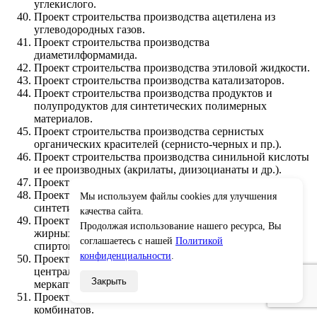
углекислого.
Проект строительства производства ацетилена из
углеводородных газов.
Проект строительства производства
диаметилформамида.
Проект строительства производства этиловой жидкости.
Проект строительства производства катализаторов.
Проект строительства производства продуктов и
полупродуктов для синтетических полимерных
материалов.
Проект строительства производства сернистых
органических красителей (сернисто-черных и пр.).
Проект строительства производства синильной кислоты
и ее производных (акрилаты, диизоцианаты и др.).
Проект строительства производства бериллия.
Проект строительства производства химических
Мы используем файлы cookies для улучшения
×
синтетических лекарственных препаратов.
качества сайта.
Проект строительства производства синтетических
Продолжая использование нашего ресурса, Вы
жирных кислот и производство высших жирных
соглашаетесь с нашей
Политикой
спиртов прямым окислением кислородом.
конфиденциальности
.
Проект строительства производства меркаптанов и
централизованные установки одарирования газа
Закрыть
меркаптанами со складами одоранта.
Проект строительства производства калийных
комбинатов.