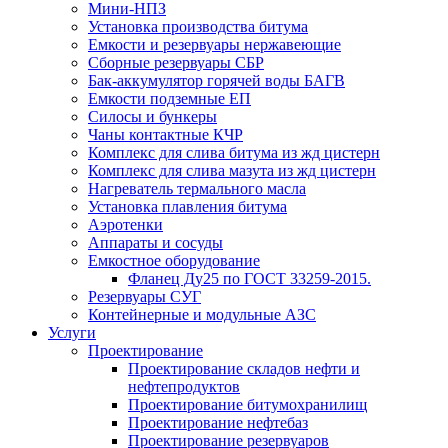
Мини-НПЗ
Установка производства битума
Емкости и резервуары нержавеющие
Сборные резервуары СБР
Бак-аккумулятор горячей воды БАГВ
Емкости подземные ЕП
Силосы и бункеры
Чаны контактные КЧР
Комплекс для слива битума из жд цистерн
Комплекс для слива мазута из жд цистерн
Нагреватель термального масла
Установка плавления битума
Аэротенки
Аппараты и сосуды
Емкостное оборудование
Фланец Ду25 по ГОСТ 33259-2015.
Резервуары СУГ
Контейнерные и модульные АЗС
Услуги
Проектирование
Проектирование складов нефти и
нефтепродуктов
Проектирование битумохранилищ
Проектирование нефтебаз
Проектирование резервуаров