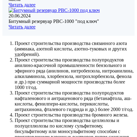
Читать далее
20.06.2024
Битумный резервуар РВС-1000 "под ключ"
Читать далее
Проект строительства производства связанного азота
(аммиака, азотной кислоты, азотно-туковых и других
удобрений).
Проект строительства производства полупродуктов
анилино-красочной промышленности бензольного и
эфирного ряда (анилинов, нитробензола, нитроанилина,
алкиламинола, хлорбензола, нитрохлорбензола, фенола
и др.) при суммарной мощности производства более
1000 т/год.
Проект строительства производства полупродуктов
нафталенового и антраценового ряда (бетанафтола, аш-
кислоты, фенилпери-кислоты, перикислоты,
антрахинона, фталевого гидрида и др.) более 2000 т/год.
Проект строительства производства бромного железа.
Проект строительства производства целлюлозы и
полуцеллюлозы по кислому сульфитному,
бисульфитному или моносульфитному способам с
приготовлением варочных растворов путем сжигания