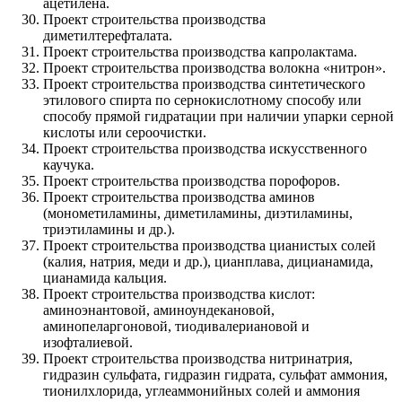
ацетилена.
Проект строительства производства
диметилтерефталата.
Проект строительства производства капролактама.
Проект строительства производства волокна «нитрон».
Проект строительства производства синтетического
этилового спирта по сернокислотному способу или
способу прямой гидратации при наличии упарки серной
кислоты или сероочистки.
Проект строительства производства искусственного
каучука.
Проект строительства производства порофоров.
Проект строительства производства аминов
(монометиламины, диметиламины, диэтиламины,
триэтиламины и др.).
Проект строительства производства цианистых солей
(калия, натрия, меди и др.), цианплава, дицианамида,
цианамида кальция.
Проект строительства производства кислот:
аминоэнантовой, аминоундекановой,
аминопеларгоновой, тиодивалериановой и
изофталиевой.
Проект строительства производства нитринатрия,
гидразин сульфата, гидразин гидрата, сульфат аммония,
тионилхлорида, углеаммонийных солей и аммония