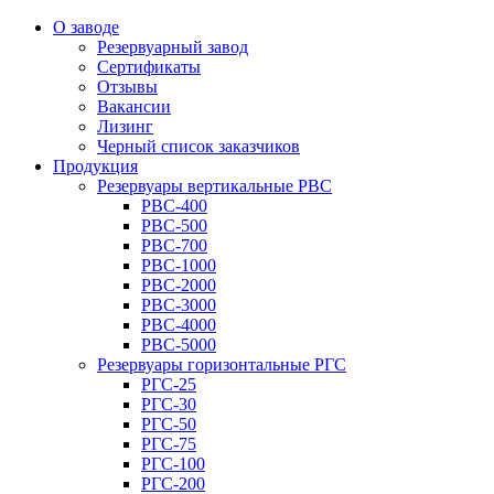
О заводе
Резервуарный завод
Сертификаты
Отзывы
Вакансии
Лизинг
Черный список заказчиков
Продукция
Резервуары вертикальные РВС
РВС-400
РВС-500
РВС-700
РВС-1000
РВС-2000
РВС-3000
РВС-4000
РВС-5000
Резервуары горизонтальные РГС
РГС-25
РГС-30
РГС-50
РГС-75
РГС-100
РГС-200