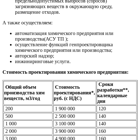
предельнодопустимых выбросов (сбросов)
загрязняющих веществ в окружающую среду,
размещение отходов.
А также осуществляем:
автоматизация химического предприятия или
производства(АСУ ТП );
осуществление функций генпроектировщика
химического предприятия или производства;
авторский надзор;
инжиниринговые услуги.
Стоимость проектирования химического предприятия:
Сроки
Общий объем
Стоимость
разработки**,
производства хим
проектирования*,
календарные
веществ, м3/год
руб. (с НДС)
дни
200
1 900 000
120
500
2 500 000
140
1 000
3 100 000
140
2 000
3 900 000
160
3 000
4 900 000
160