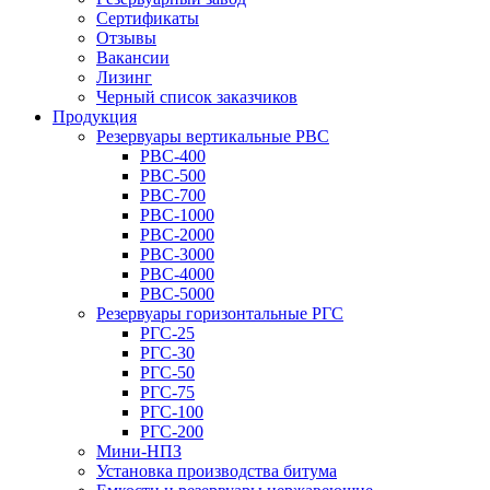
Сертификаты
Отзывы
Вакансии
Лизинг
Черный список заказчиков
Продукция
Резервуары вертикальные РВС
РВС-400
РВС-500
РВС-700
РВС-1000
РВС-2000
РВС-3000
РВС-4000
РВС-5000
Резервуары горизонтальные РГС
РГС-25
РГС-30
РГС-50
РГС-75
РГС-100
РГС-200
Мини-НПЗ
Установка производства битума