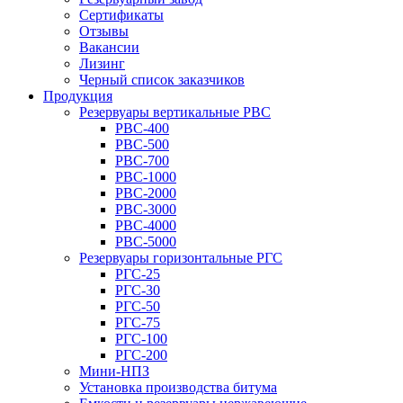
Сертификаты
Отзывы
Вакансии
Лизинг
Черный список заказчиков
Продукция
Резервуары вертикальные РВС
РВС-400
РВС-500
РВС-700
РВС-1000
РВС-2000
РВС-3000
РВС-4000
РВС-5000
Резервуары горизонтальные РГС
РГС-25
РГС-30
РГС-50
РГС-75
РГС-100
РГС-200
Мини-НПЗ
Установка производства битума