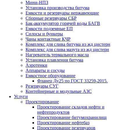
Мини-НПЗ
Установка производства битума
Емкости и резервуары нержавеющие
Сборные резервуары СБР
Бак-аккумулятор горячей воды БАГВ
Емкости подземные ЕП
Силосы и бункеры
Чаны контактные КЧР
Комплекс для слива битума из жд цистерн
Комплекс для слива мазута из жд цистерн
Нагреватель термального масла
Установка плавления битума
Аэротенки
Аппараты и сосуды
Емкостное оборудование
Фланец Ду25 по ГОСТ 33259-2015.
Резервуары СУГ
Контейнерные и модульные АЗС
Услуги
Проектирование
Проектирование складов нефти и
нефтепродуктов
Проектирование битумохранилищ
Проектирование нефтебаз
Проектирование резервуаров