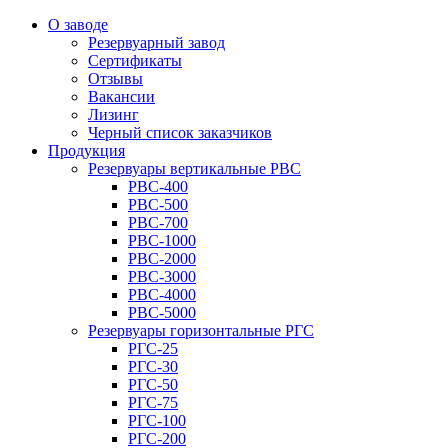
О заводе
Резервуарный завод
Сертификаты
Отзывы
Вакансии
Лизинг
Черный список заказчиков
Продукция
Резервуары вертикальные РВС
РВС-400
РВС-500
РВС-700
РВС-1000
РВС-2000
РВС-3000
РВС-4000
РВС-5000
Резервуары горизонтальные РГС
РГС-25
РГС-30
РГС-50
РГС-75
РГС-100
РГС-200