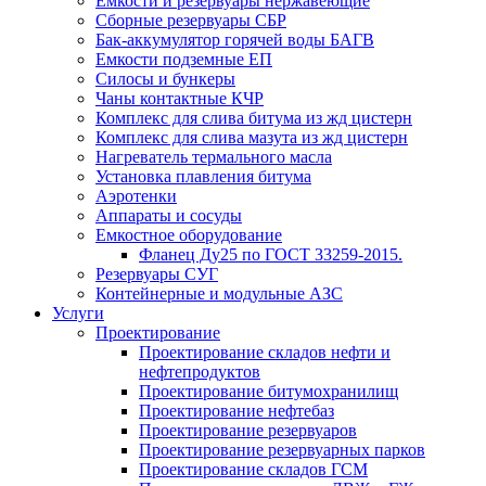
Емкости и резервуары нержавеющие
Сборные резервуары СБР
Бак-аккумулятор горячей воды БАГВ
Емкости подземные ЕП
Силосы и бункеры
Чаны контактные КЧР
Комплекс для слива битума из жд цистерн
Комплекс для слива мазута из жд цистерн
Нагреватель термального масла
Установка плавления битума
Аэротенки
Аппараты и сосуды
Емкостное оборудование
Фланец Ду25 по ГОСТ 33259-2015.
Резервуары СУГ
Контейнерные и модульные АЗС
Услуги
Проектирование
Проектирование складов нефти и
нефтепродуктов
Проектирование битумохранилищ
Проектирование нефтебаз
Проектирование резервуаров
Проектирование резервуарных парков
Проектирование складов ГСМ