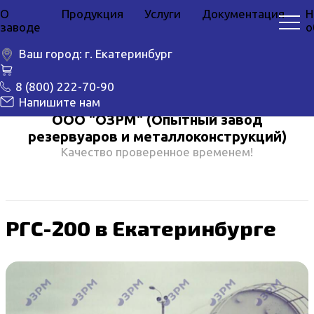
О
Продукция
Услуги
Документация
Н
заводе
о
Ваш город:
г. Екатеринбург
8 (800) 222-70-90
Напишите нам
ООО "ОЗРМ" (Опытный завод
резервуаров и металлоконструкций)
Качество проверенное временем!
РГС-200 в Екатеринбурге