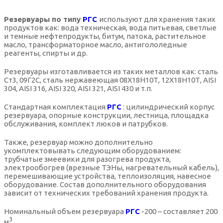
Резервуары по типу
РГС
используют для хранения таких
продуктов как: вода техническая, вода питьевая, светлые
и темные нефтепродукты, битум, патока, растительное
масло, трансформаторное масло, антигололедные
реагенты, спирты и др.
Резервуары изготавливается из таких металлов как: сталь
Ст3, 09Г2С, сталь нержавеющая 08Х18Н10Т, 12Х18Н10Т, AISI
304, AISI 316, AISI 320, AISI 321, AISI 430 и т.п.
Стандартная комплектация
РГС
: цилиндрический корпус
резервуара, опорные конструкции, лестница, площадка
обслуживания, комплект люков и патрубков.
Также, резервуар можно дополнительно
укомплектовывать следующим оборудованием:
трубчатые змеевики для разогрева продукта,
электрообогрев (врезные ТЭНы, нагревательный кабель),
перемешивающие устройства, теплоизоляция, навесное
оборудование. Состав дополнительного оборудования
зависит от технических требований хранения продукта.
Номинальный объем резервуара
РГС
-200 – составляет 200
3
м
.