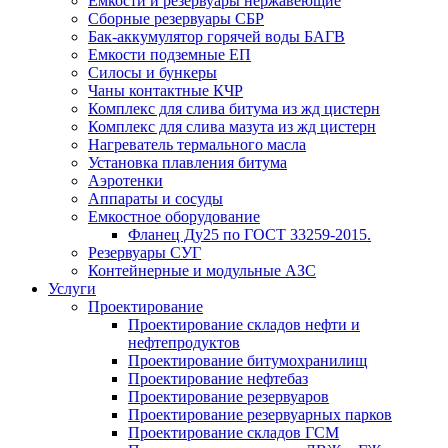
Емкости и резервуары нержавеющие
Сборные резервуары СБР
Бак-аккумулятор горячей воды БАГВ
Емкости подземные ЕП
Силосы и бункеры
Чаны контактные КЧР
Комплекс для слива битума из жд цистерн
Комплекс для слива мазута из жд цистерн
Нагреватель термального масла
Установка плавления битума
Аэротенки
Аппараты и сосуды
Емкостное оборудование
Фланец Ду25 по ГОСТ 33259-2015.
Резервуары СУГ
Контейнерные и модульные АЗС
Услуги
Проектирование
Проектирование складов нефти и
нефтепродуктов
Проектирование битумохранилищ
Проектирование нефтебаз
Проектирование резервуаров
Проектирование резервуарных парков
Проектирование складов ГСМ