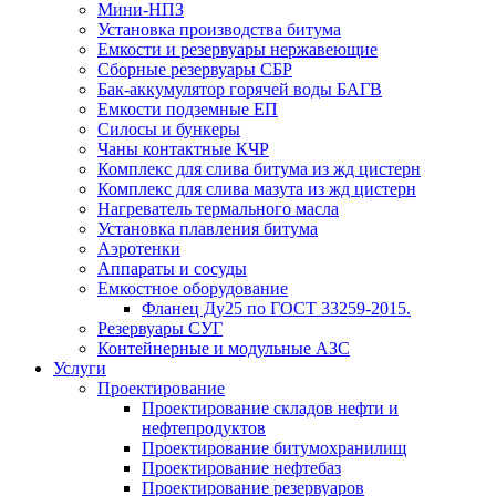
Мини-НПЗ
Установка производства битума
Емкости и резервуары нержавеющие
Сборные резервуары СБР
Бак-аккумулятор горячей воды БАГВ
Емкости подземные ЕП
Силосы и бункеры
Чаны контактные КЧР
Комплекс для слива битума из жд цистерн
Комплекс для слива мазута из жд цистерн
Нагреватель термального масла
Установка плавления битума
Аэротенки
Аппараты и сосуды
Емкостное оборудование
Фланец Ду25 по ГОСТ 33259-2015.
Резервуары СУГ
Контейнерные и модульные АЗС
Услуги
Проектирование
Проектирование складов нефти и
нефтепродуктов
Проектирование битумохранилищ
Проектирование нефтебаз
Проектирование резервуаров