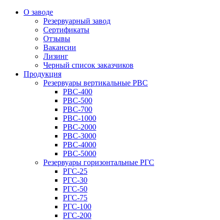
О заводе
Резервуарный завод
Сертификаты
Отзывы
Вакансии
Лизинг
Черный список заказчиков
Продукция
Резервуары вертикальные РВС
РВС-400
РВС-500
РВС-700
РВС-1000
РВС-2000
РВС-3000
РВС-4000
РВС-5000
Резервуары горизонтальные РГС
РГС-25
РГС-30
РГС-50
РГС-75
РГС-100
РГС-200