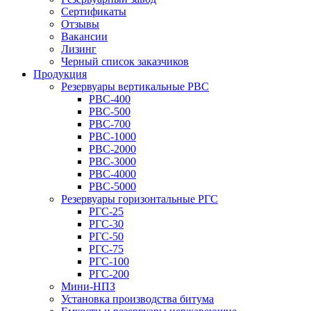
Сертификаты
Отзывы
Вакансии
Лизинг
Черный список заказчиков
Продукция
Резервуары вертикальные РВС
РВС-400
РВС-500
РВС-700
РВС-1000
РВС-2000
РВС-3000
РВС-4000
РВС-5000
Резервуары горизонтальные РГС
РГС-25
РГС-30
РГС-50
РГС-75
РГС-100
РГС-200
Мини-НПЗ
Установка производства битума